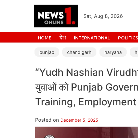
Sat, Aug 8, 2026
HOME
देश
INTERNATIONAL
POLITIC
punjab
chandigarh
haryana
h
“Yudh Nashian Virudh” को
युवाओं को Punjab Govern
Training, Employment 
Posted on
December 5, 2025