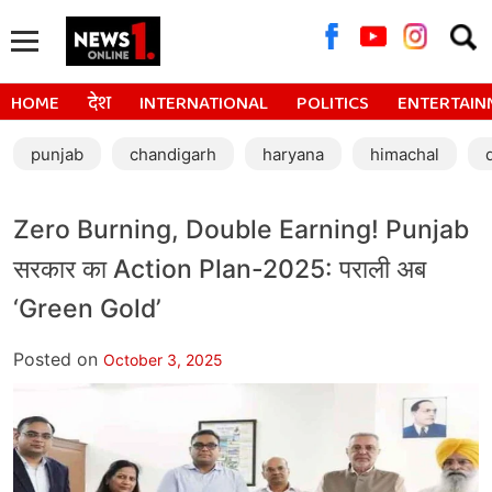
Searc
for:
HOME
देश
INTERNATIONAL
POLITICS
ENTERTAIN
punjab
chandigarh
haryana
himachal
Zero Burning, Double Earning! Punjab
सरकार का Action Plan-2025: पराली अब
‘Green Gold’
Posted on
October 3, 2025