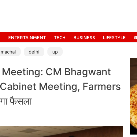
S
ENTERTAINMENT
TECH
BUSINESS
LIFESTYLE
धर
imachal
delhi
up
cal Meeting: CM Bhagwant
ंगे Cabinet Meeting, Farmers
ोगा फैसला