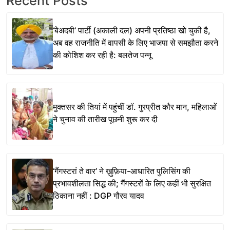
Recent Posts
‘बेअदबी’ पार्टी (अकाली दल) अपनी प्रतिष्ठा खो चुकी है,
अब वह राजनीति में वापसी के लिए भाजपा से समझौता करने
की कोशिश कर रही है: बलतेज पन्नू
मुक्तसर की तियां में पहुंचीं डॉ. गुरप्रीत कौर मान, महिलाओं
ने चुनाव की तारीख पूछनी शुरू कर दी
‘गैंगस्टरां ते वार’ ने ख़ुफ़िया-आधारित पुलिसिंग की
प्रभावशीलता सिद्ध की; गैंगस्टरों के लिए कहीं भी सुरक्षित
ठिकाना नहीं : DGP गौरव यादव