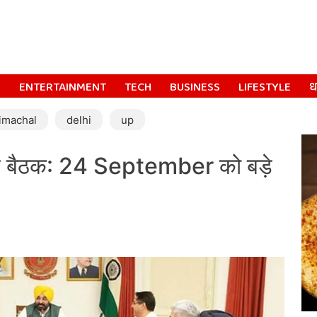
S
ENTERTAINMENT
TECH
BUSINESS
LIFESTYLE
धर
imachal
delhi
up
बैठक: 24 September को बड़े