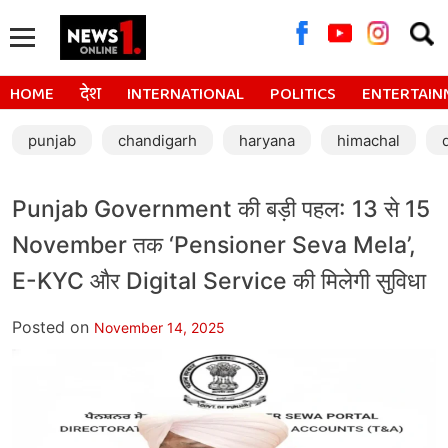
Searc
for:
HOME
देश
INTERNATIONAL
POLITICS
ENTERTAIN
punjab
chandigarh
haryana
himachal
Punjab Government की बड़ी पहल: 13 से 15
November तक ‘Pensioner Seva Mela’,
E-KYC और Digital Service की मिलेगी सुविधा
Posted on
November 14, 2025